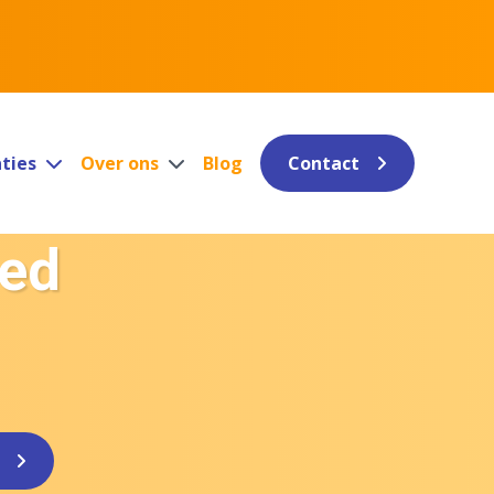
aties
Over ons
Blog
Contact
oed