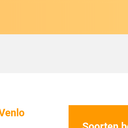
 Venlo
Soorten b