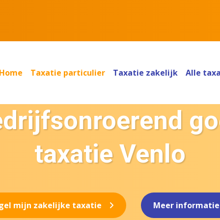
Home
Taxatie particulier
Taxatie zakelijk
Alle tax
drijfsonroerend g
taxatie Venlo
gel mijn zakelijke taxatie
Meer informatie