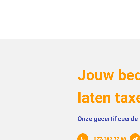
Jouw bed
laten tax
Onze gecertificeerde 
077-382 77 88