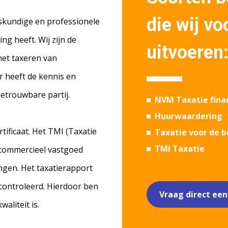
die wij vo
skundige en professionele
ng heeft. Wij zijn de
uitvoeren
 het taxeren van
r heeft de kennis en
betrouwbare partij.
NVM Taxatie fina
Huurwaardering
tificaat. Het TMI (Taxatie
Taxatie voor de b
TMI Taxatie
 commercieel vastgoed
ngen. Het taxatierapport
controleerd. Hierdoor ben
Vraag direct een
aliteit is.