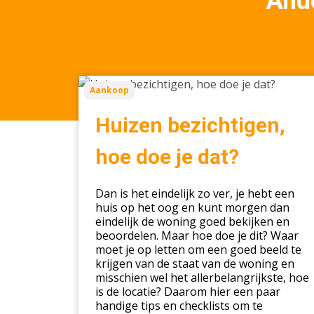
Ande
Huizen
Aankoop
bezichtigen,
hoe
Huizen bezichtigen,
doe
je
hoe doe je dat?
dat?
Dan is het eindelijk zo ver, je hebt een
huis op het oog en kunt morgen dan
eindelijk de woning goed bekijken en
beoordelen. Maar hoe doe je dit? Waar
moet je op letten om een goed beeld te
krijgen van de staat van de woning en
misschien wel het allerbelangrijkste, hoe
is de locatie? Daarom hier een paar
handige tips en checklists om te