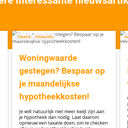
re interessante nieuwsarti
Woningwaarde
Je
Taxatie
Financiën
A
gestegen?
eer
Bespaar
hui
op
kop
Woningwaarde
je
Let
maandelijkse
op
gestegen? Bespaar op
hypotheekkosten!
dez
je maandelijkse
7
vee
hypotheekkosten!
fou
Je wilt natuurlijk niet meer kwijt zijn aan
je hypotheek dan nodig. Laat daarom
opnieuw een taxatie doen, om te checken