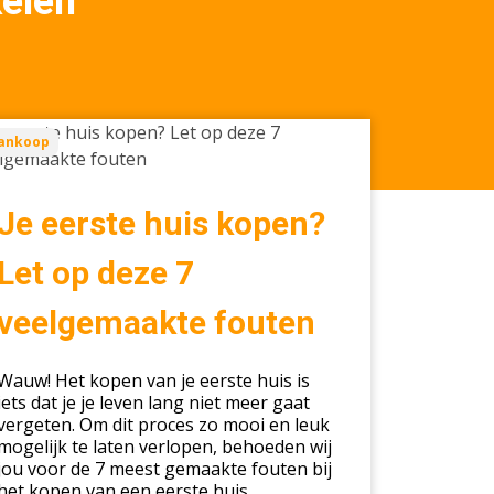
kelen
ankoop
ste
s
en?
Je eerste huis kopen?
Let op deze 7
e
veelgemaakte fouten
lgemaakte
ten
Wauw! Het kopen van je eerste huis is
iets dat je je leven lang niet meer gaat
vergeten. Om dit proces zo mooi en leuk
mogelijk te laten verlopen, behoeden wij
jou voor de 7 meest gemaakte fouten bij
het kopen van een eerste huis.